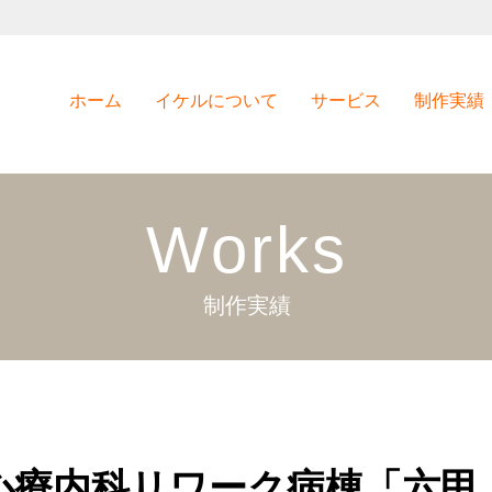
ホーム
イケルについて
サービス
制作実績
Works
制作実績
心療内科リワーク病棟「六甲